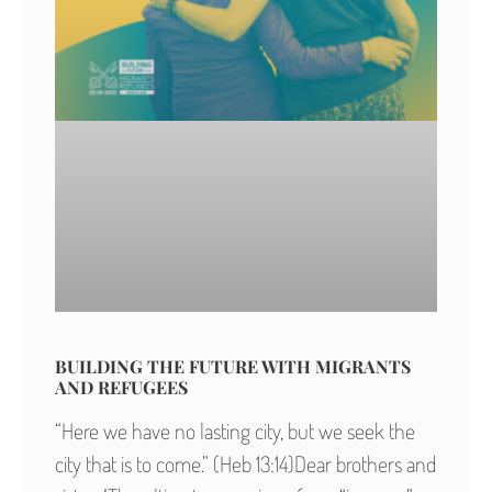
BUILDING THE FUTURE WITH MIGRANTS
AND REFUGEES
“Here we have no lasting city, but we seek the
city that is to come.” (Heb 13:14)Dear brothers and