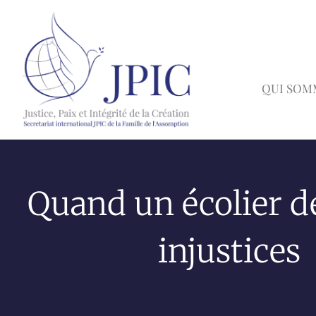
QUI SOM
Quand un écolier dé
injustices