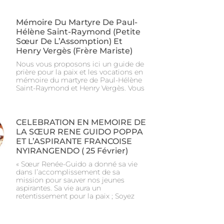
Mémoire Du Martyre De Paul-
Hélène Saint-Raymond (Petite
Sœur De L’Assomption) Et
Henry Vergès (Frère Mariste)
Nous vous proposons ici un guide de
prière pour la paix et les vocations en
mémoire du martyre de Paul-Hélène
Saint-Raymond et Henry Vergès. Vous
CELEBRATION EN MEMOIRE DE
LA SŒUR RENE GUIDO POPPA
ET L’ASPIRANTE FRANCOISE
NYIRANGENDO ( 25 Février)
« Sœur Renée-Guido a donné sa vie
dans l’accomplissement de sa
mission pour sauver nos jeunes
aspirantes. Sa vie aura un
retentissement pour la paix ; Soyez