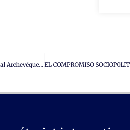
La Dérangeante Voix Prophétique Du Cardinal Archevêque De Kinshasa Fridolin Ambongo