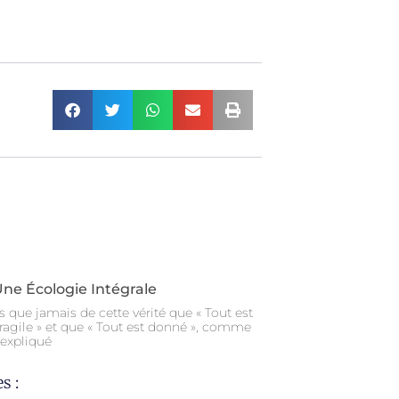
Une Écologie Intégrale
s que jamais de cette vérité que « Tout est
t fragile » et que « Tout est donné », comme
 expliqué
s :