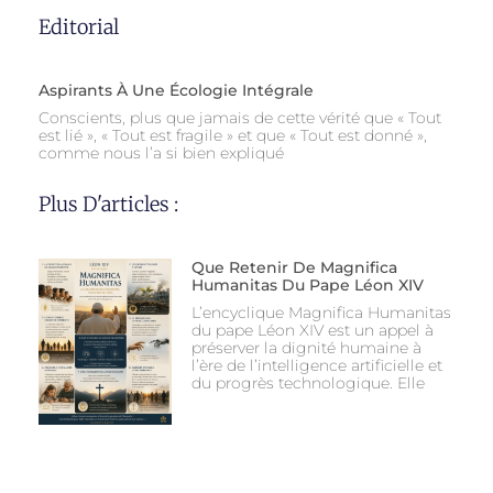
Editorial
Aspirants À Une Écologie Intégrale
Conscients, plus que jamais de cette vérité que « Tout
est lié », « Tout est fragile » et que « Tout est donné »,
comme nous l’a si bien expliqué
Plus D'articles :
Que Retenir De Magnifica
Humanitas Du Pape Léon XIV
L’encyclique Magnifica Humanitas
du pape Léon XIV est un appel à
préserver la dignité humaine à
l’ère de l’intelligence artificielle et
du progrès technologique. Elle