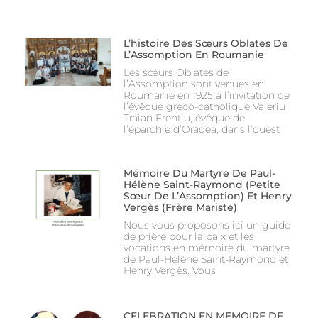
L’histoire Des Sœurs Oblates De
L’Assomption En Roumanie
Les sœurs Oblates de
l’Assomption sont venues en
Roumanie en 1925 à l’invitation de
l’évêque greco-catholique Valeriu
Traian Frentiu, évêque de
l’éparchie d’Oradea, dans l’ouest
Mémoire Du Martyre De Paul-
Hélène Saint-Raymond (Petite
Sœur De L’Assomption) Et Henry
Vergès (Frère Mariste)
Nous vous proposons ici un guide
de prière pour la paix et les
vocations en mémoire du martyre
de Paul-Hélène Saint-Raymond et
Henry Vergès. Vous
CELEBRATION EN MEMOIRE DE