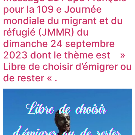
pour la 109 e Journée
mondiale du migrant et du
réfugié (JMMR) du
dimanche 24 septembre
2023 dont le thème est »
Libre de choisir d’émigrer ou
de rester « .