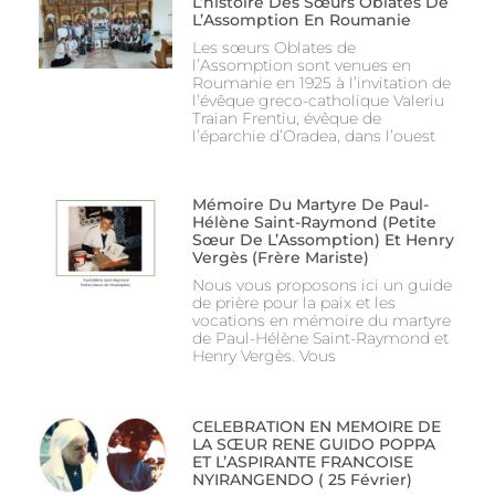
L’histoire Des Sœurs Oblates De
L’Assomption En Roumanie
Les sœurs Oblates de
l’Assomption sont venues en
Roumanie en 1925 à l’invitation de
l’évêque greco-catholique Valeriu
Traian Frentiu, évêque de
l’éparchie d’Oradea, dans l’ouest
Mémoire Du Martyre De Paul-
Hélène Saint-Raymond (Petite
Sœur De L’Assomption) Et Henry
Vergès (Frère Mariste)
Nous vous proposons ici un guide
de prière pour la paix et les
vocations en mémoire du martyre
de Paul-Hélène Saint-Raymond et
Henry Vergès. Vous
CELEBRATION EN MEMOIRE DE
LA SŒUR RENE GUIDO POPPA
ET L’ASPIRANTE FRANCOISE
NYIRANGENDO ( 25 Février)