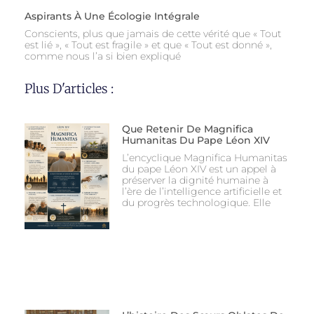
Aspirants À Une Écologie Intégrale
Conscients, plus que jamais de cette vérité que « Tout
est lié », « Tout est fragile » et que « Tout est donné »,
comme nous l’a si bien expliqué
Plus D'articles :
Que Retenir De Magnifica
Humanitas Du Pape Léon XIV
L’encyclique Magnifica Humanitas
du pape Léon XIV est un appel à
préserver la dignité humaine à
l’ère de l’intelligence artificielle et
du progrès technologique. Elle