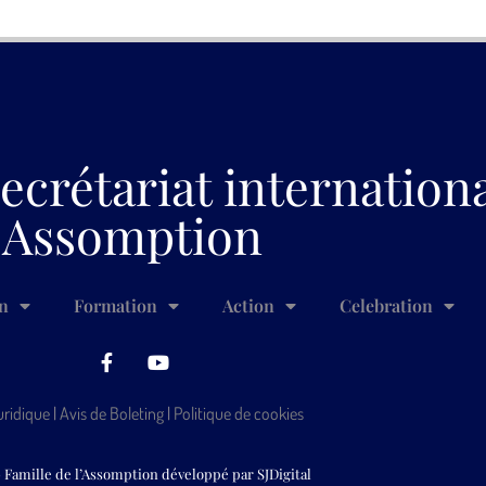
ecrétariat internation
Assomption
n
Formation
Action
Celebration
uridique
|
Avis de Boleting
|
Politique de cookies
 Famille de l’Assomption développé par
SJDigital