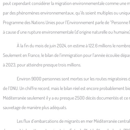
peut cependant considérer la migration environnementale comme une mig
par des phénomènes environnementaux, qu’ils soient multiples ou unique
Programme des Nations Unies pour l’Environnement parle de “Personne f
à cause d’une rupture environnementale (d’origine naturelle ou humaine)
À la fin du mois de juin 2024, on estime à 122.6 millions le nombre de
Seulement en France, le bilan de l’immigration pour l’année écoulée dépas
à 2023, pour atteindre presque trois millions.
Environ 9000 personnes sont mortes sur les routes migratoires dan
de l’ONU. Un chiffre record, mais le bilan réel est encore probablement
Méditerranée seulement il y a eu presque 2500 décès documentés et ce no
sauvetage de manière plus adéquats.
Les flux d’embarcations de migrants en mer Méditerranée centrale co