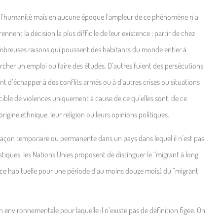
de l’humanité mais en aucune époque l’ampleur de ce phénomène n’a
nent la décision la plus difficile de leur existence : partir de chez
e nombreuses raisons qui poussent des habitants du monde entier à
rcher un emploi ou faire des études. D’autres fuient des persécutions
nt d’échapper à des conflits armés ou à d’autres crises ou situations
 cible de violences uniquement à cause de ce qu’elles sont, de ce
origine ethnique, leur religion ou leurs opinions politiques.
 façon temporaire ou permanente dans un pays dans lequel il n’est pas
istiques, les Nations Unies proposent de distinguer le “migrant à long
nce habituelle pour une période d’au moins douze mois) du “migrant
n environnementale pour laquelle il n’existe pas de définition figée. On