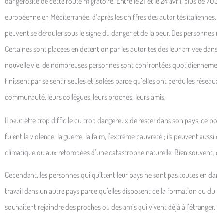
dangerosité de cette route migratoire. Entre le 21 et le 24 avril, plus de
européenne en Méditerranée, d’après les chiffres des autorités italiennes. 
peuvent se dérouler sous le signe du danger et de la peur. Des personnes r
Certaines sont placées en détention par les autorités dès leur arrivée da
nouvelle vie, de nombreuses personnes sont confrontées quotidiennement
finissent par se sentir seules et isolées parce qu’elles ont perdu les rése
communauté, leurs collègues, leurs proches, leurs amis.
Il peut être trop difficile ou trop dangereux de rester dans son pays, ce
fuient la violence, la guerre, la faim, l’extrême pauvreté ; ils peuvent a
climatique ou aux retombées d’une catastrophe naturelle. Bien souvent, c
Cependant, les personnes qui quittent leur pays ne sont pas toutes en da
travail dans un autre pays parce qu’elles disposent de la formation ou du
souhaitent rejoindre des proches ou des amis qui vivent déjà à l’étranger