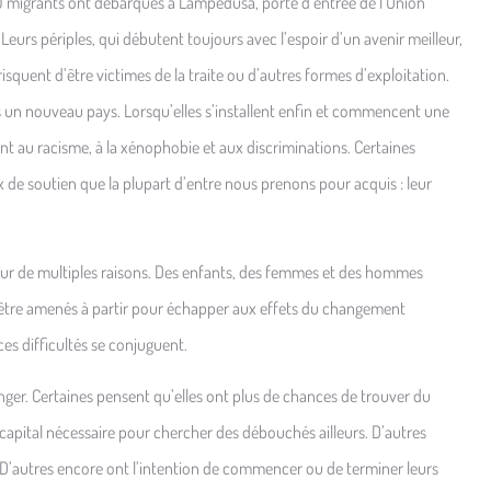
 700 migrants ont débarqués à Lampedusa, porte d’entrée de l’Union
Leurs périples, qui débutent toujours avec l’espoir d’un avenir meilleur,
isquent d’être victimes de la traite ou d’autres formes d’exploitation.
ns un nouveau pays. Lorsqu’elles s’installent enfin et commencent une
 au racisme, à la xénophobie et aux discriminations. Certaines
aux de soutien que la plupart d’entre nous prenons pour acquis : leur
 pour de multiples raisons. Des enfants, des femmes et des hommes
ussi être amenés à partir pour échapper aux effets du changement
es difficultés se conjuguent.
nger. Certaines pensent qu’elles ont plus de chances de trouver du
 capital nécessaire pour chercher des débouchés ailleurs. D’autres
. D’autres encore ont l’intention de commencer ou de terminer leurs